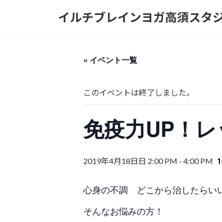
コ
ナ
イルチブレインヨガ高須スタ
ン
ビ
テ
ゲ
ン
ー
ツ
シ
« イベント一覧
へ
ョ
ス
ン
キ
に
このイベントは終了しました。
ッ
移
プ
動
免疫力UP！
2019年4月18日日 2:00 PM
-
4:00 PM
心身の不調 どこから治したらい
そんなお悩みの方！