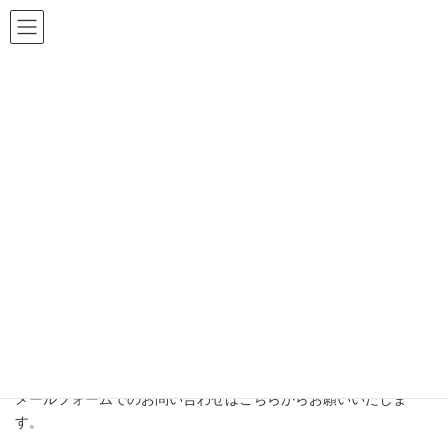
コ
ナ
イルチブレインヨガ高須スタジオ
ン
ビ
テ
ゲ
ン
ー
ツ
シ
へ
ョ
お問い合わせ
ス
ン
キ
に
ッ
移
プ
動
イルチブレインヨガ高須スタジオへようこそ
お問い合わせ
Contact
お問い合わせ
メールフォームでのお問い合わせはこちらからお願いいたしま
す。