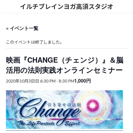
コ
ナ
イルチブレインヨガ高須スタジオ
ン
ビ
テ
ゲ
ン
ー
ツ
シ
« イベント一覧
へ
ョ
ス
ン
このイベントは終了しました。
キ
に
ッ
移
プ
動
映画『CHANGE（チェンジ）』＆脳
活用の法則実践オンラインセミナー
1,000円
2020年10月3日日 6:30 PM
-
8:30 PM